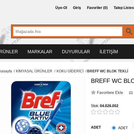
Üye-Ol
Giriş
Favoriler
(0)
Talep Listes
RÜNLER
MARKALAR
DUYURULAR
İLETİŞİM
nasayfa
/
KİMYASAL ÜRÜNLER
/
KOKU GİDERİCİ
/
BREFF WC BLOK TEKLİ
BREFF WC BLO
Stok:
04.026.002
ADET
ADET