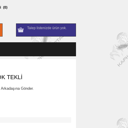
i
(0)
Talep listenizde ürün yok.
K TEKLİ