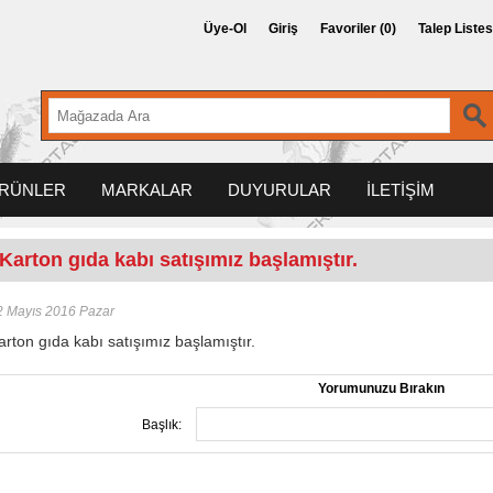
Üye-Ol
Giriş
Favoriler
(0)
Talep Listes
RÜNLER
MARKALAR
DUYURULAR
İLETİŞİM
Karton gıda kabı satışımız başlamıştır.
2 Mayıs 2016 Pazar
arton gıda kabı satışımız başlamıştır.
Yorumunuzu Bırakın
Başlık: