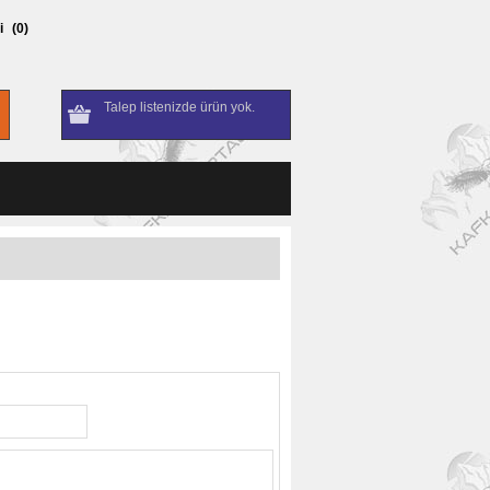
i
(0)
Talep listenizde ürün yok.